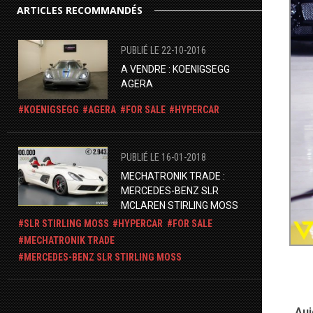
ARTICLES RECOMMANDÉS
PUBLIÉ LE 22-10-2016
A VENDRE : KOENIGSEGG
AGERA
KOENIGSEGG
AGERA
FOR SALE
HYPERCAR
PUBLIÉ LE 16-01-2018
MECHATRONIK TRADE :
MERCEDES-BENZ SLR
MCLAREN STIRLING MOSS
SLR STIRLING MOSS
HYPERCAR
FOR SALE
MECHATRONIK TRADE
​MERCEDES-BENZ SLR STIRLING MOSS
Auj