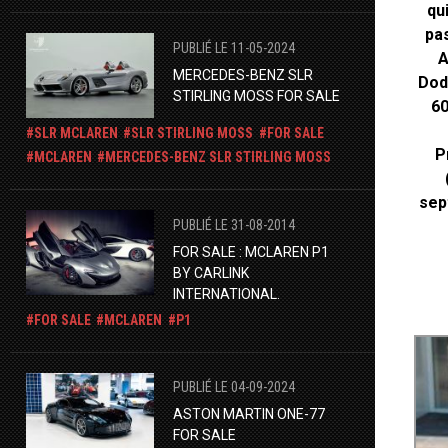
qu
pas
PUBLIÉ LE 11-05-2024
A
​MERCEDES-BENZ SLR
Dod
STIRLING MOSS FOR SALE
60
SLR MCLAREN
SLR STIRLING MOSS
FOR SALE
P
MCLAREN
​MERCEDES-BENZ SLR STIRLING MOSS
sep
PUBLIÉ LE 31-08-2014
FOR SALE : MCLAREN P1
BY CARLINK
INTERNATIONAL.
FOR SALE
MCLAREN
P1
PUBLIÉ LE 04-09-2024
ASTON MARTIN ONE-77
FOR SALE