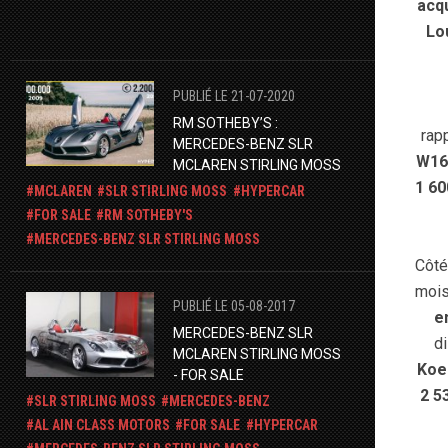
acq
Lo
PUBLIÉ LE 21-07-2020
RM SOTHEBY’S :
rap
MERCEDES-BENZ SLR
W16
MCLAREN STIRLING MOSS
1 60
MCLAREN
SLR STIRLING MOSS
HYPERCAR
FOR SALE
RM SOTHEBY'S
​MERCEDES-BENZ SLR STIRLING MOSS
Côté
mois
PUBLIÉ LE 05-08-2017
e
MERCEDES-BENZ SLR
d
MCLAREN STIRLING MOSS
Koe
- FOR SALE
2 5
SLR STIRLING MOSS
MERCEDES-BENZ
AL AIN CLASS MOTORS
FOR SALE
HYPERCAR