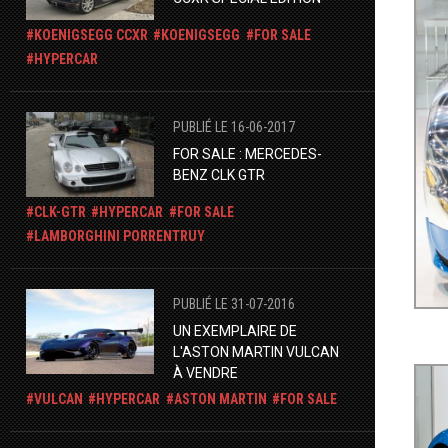
KOENIGSEGG CCXR
KOENIGSEGG
FOR SALE
HYPERCAR
PUBLIÉ LE 16-06-2017
FOR SALE : MERCEDES-
BENZ CLK GTR
CLK-GTR
HYPERCAR
FOR SALE
LAMBORGHINI PORRENTRUY
PUBLIÉ LE 31-07-2016
UN EXEMPLAIRE DE
L'ASTON MARTIN VULCAN
À VENDRE
VULCAN
HYPERCAR
ASTON MARTIN
FOR SALE