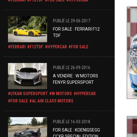
PUBLIÉ LE 29-06-2017
FOR SALE : FERRARI F12
TDF
FERRARI
F12TDF
HYPERCAR
FOR SALE
PUBLIÉ LE 26-09-2016
A VENDRE : W MOTORS
FENYR SUPERSPORT
LYKAN SUPERSPORT
W MOTORS
HYPERCAR
FOR SALE
AL AIN CLASS MOTORS
PUBLIÉ LE 16-03-2018
FOR SALE : KOENIGSEGG
CCXR SPECIAL EDITION