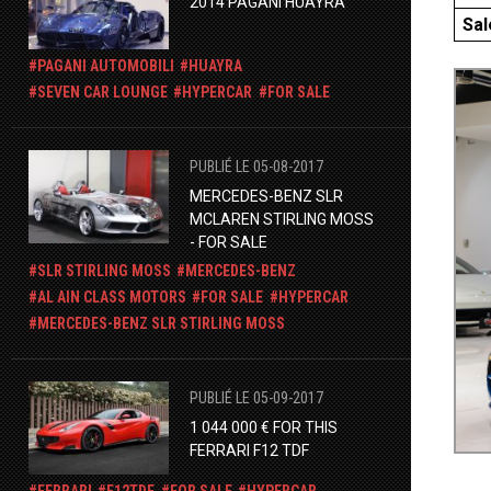
2014 PAGANI HUAYRA
Sal
PAGANI AUTOMOBILI
HUAYRA
​SEVEN CAR LOUNGE
HYPERCAR
FOR SALE
PUBLIÉ LE 05-08-2017
MERCEDES-BENZ SLR
MCLAREN STIRLING MOSS
- FOR SALE
SLR STIRLING MOSS
MERCEDES-BENZ
AL AIN CLASS MOTORS
FOR SALE
HYPERCAR
​MERCEDES-BENZ SLR STIRLING MOSS
PUBLIÉ LE 05-09-2017
1 044 000 € FOR THIS
FERRARI F12 TDF
FERRARI
F12TDF
FOR SALE
HYPERCAR