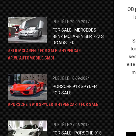
OB 
l
PUBLIÉ LE 20-09-2017
FOR SALE : MERCEDES-
BENZ MCLAREN SLR 722 S
S
ROADSTER
to
SLR MCLAREN
FOR SALE
HYPERCAR
se
R.W. AUTOMOBILE GMBH
vit
m
PUBLIÉ LE 16-09-2024
PORSCHE 918 SPYDER
FOR SALE
PORSCHE
918 SPYDER
HYPERCAR
FOR SALE
PUBLIÉ LE 27-06-2015
FOR SALE : PORSCHE 918