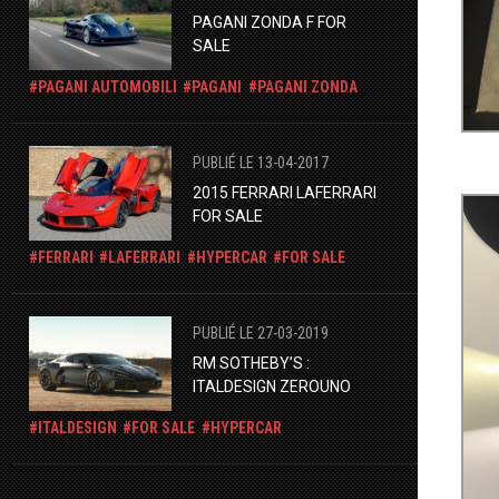
PAGANI ZONDA F FOR
SALE
PAGANI AUTOMOBILI
PAGANI
PAGANI ZONDA
PUBLIÉ LE 13-04-2017
2015 FERRARI LAFERRARI
FOR SALE
FERRARI
LAFERRARI
HYPERCAR
FOR SALE
PUBLIÉ LE 27-03-2019
RM SOTHEBY’S :
ITALDESIGN ZEROUNO
ITALDESIGN
FOR SALE
HYPERCAR