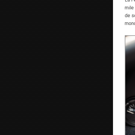
mile
de so
mond