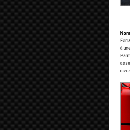
Nomb
Ferr
à un
Parm
asse
nive