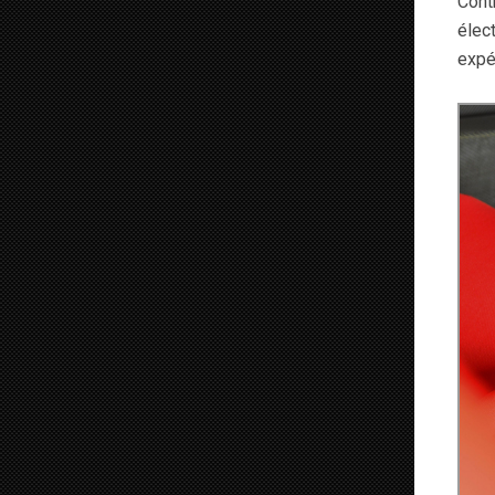
Cont
élect
expé