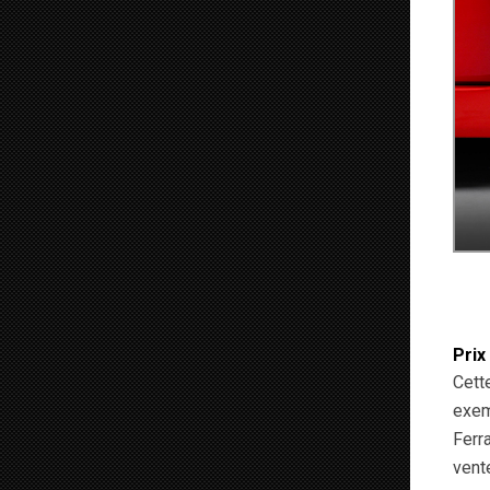
Prix
Cett
exem
Ferr
vent