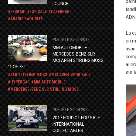
pein
LOUNGE.
tandi
FERRARI
FOR SALE
LAFERRARI
ADN 
ARABIE SAOUDITE
La c
PUBLIÉ LE 25-01-2018
en m
MM AUTOMOBILE :
avan
MERCEDES-BENZ SLR
comp
MCLAREN STIRLING MOSS
aile
"1 OF 75"
sur 
SLR STIRLING MOSS
MCLAREN
FOR SALE
HYPERCAR
MM AUTOMOBILE
​MERCEDES-BENZ SLR STIRLING MOSS
PUBLIÉ LE 24-04-2020
2017 FORD GT FOR SALE -
INTERNATIONAL
COLLECTABLES