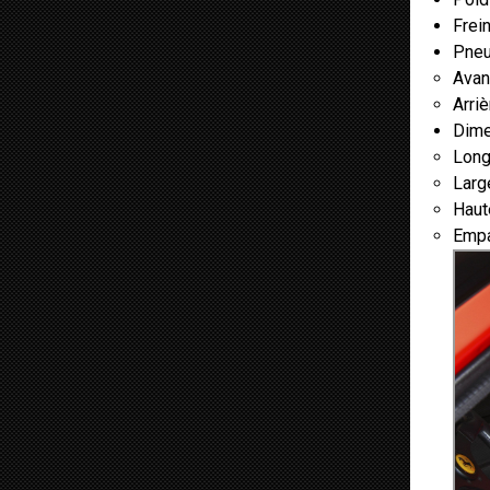
Frei
Pneu
Avan
Arri
Dime
Long
Larg
Haut
Empa