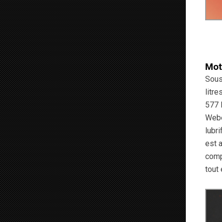
Mot
Sous
litr
577 
Webe
lubri
est 
comp
tout 