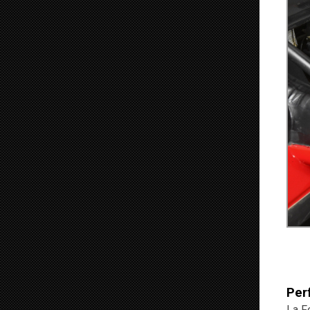
Per
La F