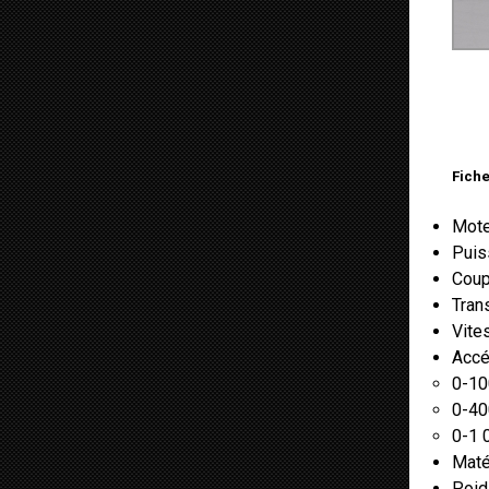
Fiche
Moteu
Puis
Coup
Tran
Vite
Accél
0-10
0-40
0-1 
Maté
Poid