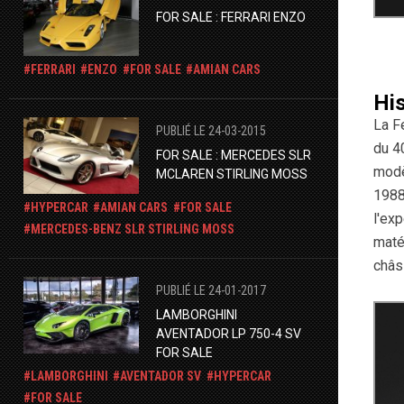
FOR SALE : FERRARI ENZO
FERRARI
ENZO
FOR SALE
AMIAN CARS
His
La F
PUBLIÉ LE 24-03-2015
du 40
FOR SALE : MERCEDES SLR
modè
MCLAREN STIRLING MOSS
1988
HYPERCAR
AMIAN CARS
FOR SALE
l'exp
​MERCEDES-BENZ SLR STIRLING MOSS
maté
châs
PUBLIÉ LE 24-01-2017
LAMBORGHINI
AVENTADOR LP 750-4 SV
FOR SALE
LAMBORGHINI
AVENTADOR SV
HYPERCAR
FOR SALE