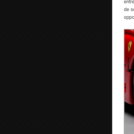
entr
de s
oppo