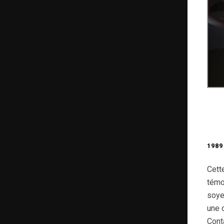
1989 
Cett
témo
soye
une o
Cont