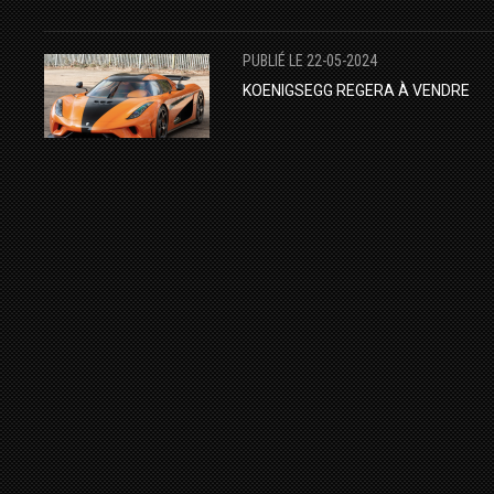
PUBLIÉ LE 22-05-2024
​KOENIGSEGG REGERA À VENDRE
PUBLIÉ LE 05-08-2016
FOR SALE : MCLAREN 675 LT SPIDE
- AMIAN CARS
MCLAREN
675LT
AMIAN CARS
HYPERCAR
PUBLIÉ LE 29-09-2017
FOR SALE : 2014 MCLAREN P1
DEALS ON WHEELS LLC
MCLAREN
P1
FOR SALE