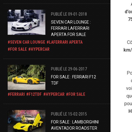
d'o
PUBLIÉ LE 09-01-2018
7
SEVEN CAR LOUNGE :
FERRARI LAFERRARI
APERTA FOR SALE
Cô
​SEVEN CAR LOUNGE
LAFERRARI APERTA
FOR SALE
HYPERCAR
km/
PUBLIÉ LE 29-06-2017
Po
FOR SALE : FERRARI F12
TDF
vo
FERRARI
F12TDF
HYPERCAR
FOR SALE
qu
pou
H
PUBLIÉ LE 15-02-2015
FOR SALE : LAMBORGHINI
AVENTADOR ROADSTER