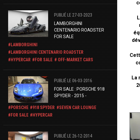
c
PUBLIÉ LE 27-03-2023
L
LAMBORGHINI
CENTENARIO ROADSTER
éq
FOR SALE
dév
LAMBORGHINI
LAMBORGHINI CENTENARIO ROADSTER
Cett
HYPERCAR
FOR SALE
OFF-MARKET CARS
c
La 
PUBLIÉ LE 06-03-2016
2
FOR SALE : PORSCHE 918
SPYDER - 2015 -
PORSCHE
918 SPYDER
​SEVEN CAR LOUNGE
FOR SALE
HYPERCAR
PUBLIÉ LE 26-12-2014