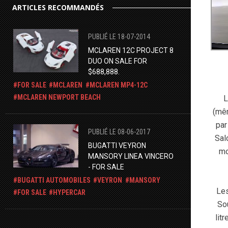
ARTICLES RECOMMANDÉS
PUBLIÉ LE 18-07-2014
MCLAREN 12C PROJECT 8
DUO ON SALE FOR
$688,888.
FOR SALE
MCLAREN
MCLAREN MP4-12C
MCLAREN NEWPORT BEACH
L
(mêm
par
PUBLIÉ LE 08-06-2017
Sal
BUGATTI VEYRON
mo
MANSORY LINEA VINCERO
- FOR SALE
BUGATTI AUTOMOBILES
VEYRON
MANSORY
Les
FOR SALE
HYPERCAR
So
lit