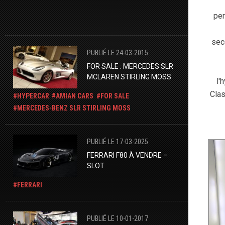
per
sec
PUBLIÉ LE 24-03-2015
FOR SALE : MERCEDES SLR
MCLAREN STIRLING MOSS
l'
Clas
HYPERCAR
AMIAN CARS
FOR SALE
​MERCEDES-BENZ SLR STIRLING MOSS
PUBLIÉ LE 17-03-2025
​FERRARI F80 À VENDRE –
SLOT
FERRARI
PUBLIÉ LE 10-01-2017