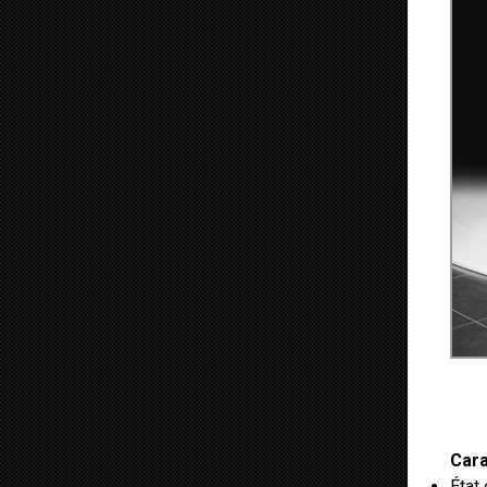
Cara
État