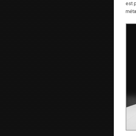
est 
métal