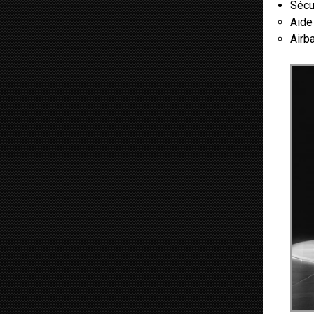
Sécu
Aide
Airba