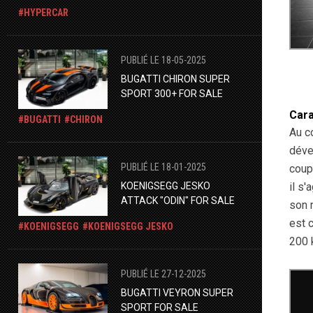
HYPERCAR
PUBLIÉ LE 18-05-2025
BUGATTI CHIRON SUPER
SPORT 300+ FOR SALE
Cara
BUGATTI
CHIRON
Au c
déve
PUBLIÉ LE 18-01-2025
coup
KOENIGSEGG JESKO
il s
ATTACK "ODIN" FOR SALE
son 
est 
KOENIGSEGG
KOENIGSEGG JESKO
200 
PUBLIÉ LE 27-12-2025
BUGATTI VEYRON SUPER
SPORT FOR SALE