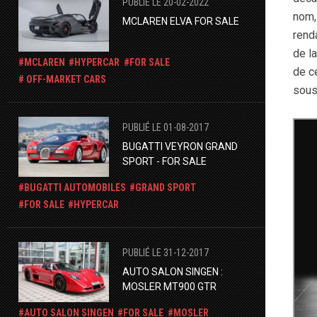
PUBLIÉ LE 20-02-2022
nom, 
MCLAREN ELVA FOR SALE
rend
de l
MCLAREN
HYPERCAR
FOR SALE
de c
OFF-MARKET CARS
sous
PUBLIÉ LE 01-08-2017
BUGATTI VEYRON GRAND
SPORT - FOR SALE
BUGATTI AUTOMOBILES
GRAND SPORT
FOR SALE
HYPERCAR
PUBLIÉ LE 31-12-2017
AUTO SALON SINGEN :
MOSLER MT900 GTR
AUTO SALON SINGEN
FOR SALE
MOSLER