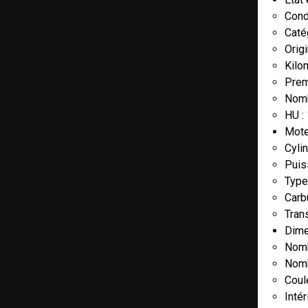
Cond
Caté
Orig
Kilo
Prem
Nomb
HU :
Mote
Cyli
Puis
Type
Carb
Tran
Dime
Nomb
Nomb
Coul
Intér