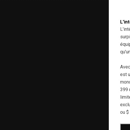
L'in
L'in
surp
équi
qu'u
Avec
est 
mond
399 
limi
excl
ou $