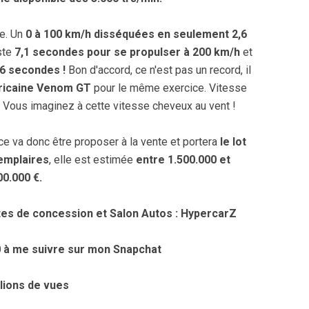
ue. Un
0 à 100 km/h disséquées en seulement 2,6
uste
7,1 secondes pour se propulser à 200 km/h
et
16 secondes !
Bon d'accord, ce n'est pas un record, il
éricaine Venom GT
pour le même exercice. Vitesse
!
Vous imaginez à cette vitesse cheveux au vent !
ce va donc être proposer à la vente et portera
le lot
emplaires
, elle est estimée
entre 1.500.000 et
00.000 €.
es de concession et Salon Autos : HypercarZ
0 à me suivre sur mon Snapchat
llions de vues