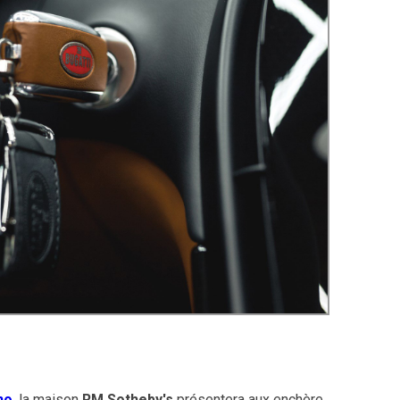
no
, la maison
RM Sotheby's
présentera aux enchère