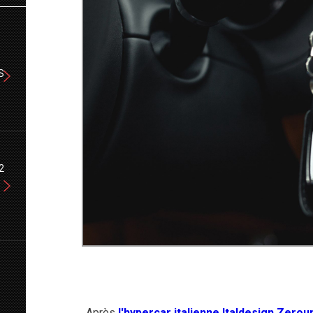
S
2
Après
l'hypercar italienne Italdesign Zerou