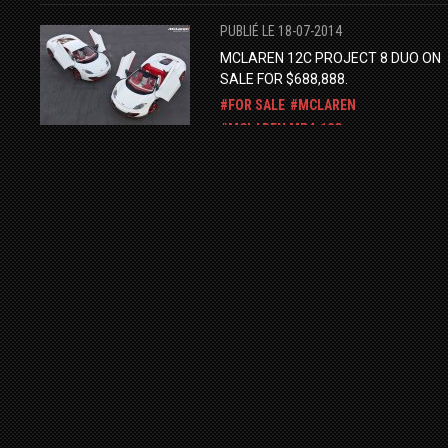
PUBLIÉ LE 18-07-2014
MCLAREN 12C PROJECT 8 DUO ON
SALE FOR $688,888.
FOR SALE
MCLAREN
MCLAREN MP4-12C
MCLAREN NEWPORT BEACH
PUBLIÉ LE 01-11-2025
KOENIGSEGG JESKO ATTACK FOR
SALE
KOENIGSEGG
FOR SALE
PUBLIÉ LE 02-03-2017
FOR SALE : PORSCHE CARRERA GT 
2004
PORSCHE CARRERA GT