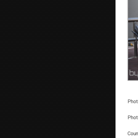
Phot
Phot
Coun