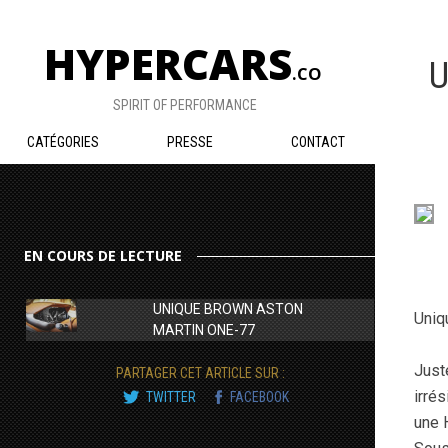
HYPERCARS
U
.CO
SPIRIT OF PERFORMANCE
CATÉGORIES
PRESSE
CONTACT
EN COURS DE LECTURE
UNIQUE BROWN ASTON
Uniq
MARTIN ONE-77
Just
PARTAGER CET ARTICLE SUR :
irré
TWITTER
FACEBOOK
une 