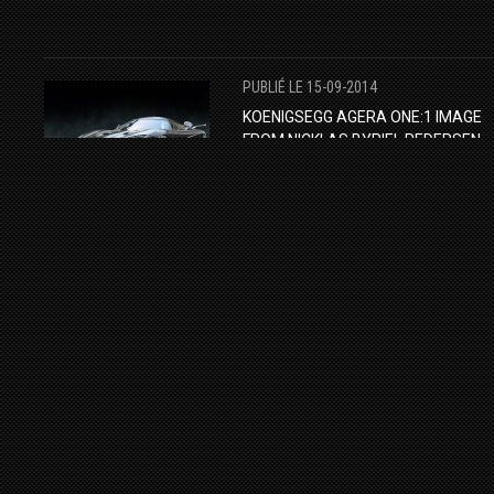
PUBLIÉ LE 15-09-2014
KOENIGSEGG AGERA ONE:1 IMAGE
FROM NICKLAS BYRIEL PEDERSEN
FOR SGM.
KOENIGSEGG
ONE:1
PHOTOGRAPHY
AGERA ONE
PUBLIÉ LE 19-04-2015
BLUE SAUDI BUGATTI VEYRON
GRAND SPORT IN DUBAI
BUGATTI VEYRON
UAE
SPOTTED
HYPERCAR
PUBLIÉ LE 11-02-2015
LAMBORGHINI GALLARDO SPYDER 