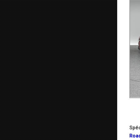
Spéc
Roa