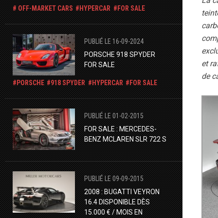
La c
OFF-MARKET CARS
HYPERCAR
FOR SALE
tein
carbo
comp
PUBLIÉ LE 16-09-2024
excl
PORSCHE 918 SPYDER
et ra
FOR SALE
de ca
PORSCHE
918 SPYDER
HYPERCAR
FOR SALE
PUBLIÉ LE 01-02-2015
FOR SALE : MERCEDES-
BENZ MCLAREN SLR 722 S
PUBLIÉ LE 09-09-2015
2008 : BUGATTI VEYRON
16.4 DISPONIBLE DÈS
15.000 € / MOIS EN