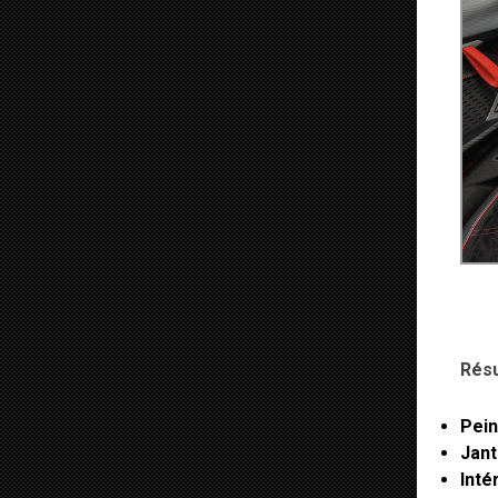
Rés
Pein
Jan
Inté