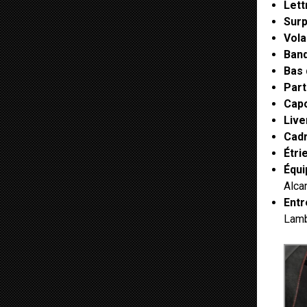
Lett
Surp
Vola
Band
Bas 
Part
Cap
Live
Cadr
Étri
Équ
Alca
Entr
Lamb