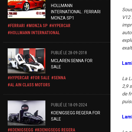
HOLLMANN
Sous
INTERNATIONAL : FERRARI
V12 
MONZA SP1
impr
FERRARI
MONZA SP
HYPERCAR
auto
HOLLMANN INTERNATIONAL
expl
exal
PUBLIÉ LE 28-09-2018
MCLAREN SENNA FOR
Lamb
SALE
HYPERCAR
FOR SALE
SENNA
La L
AL AIN CLASS MOTORS
2,9 
de f
puis
PUBLIÉ LE 18-09-2024
KOENIGSEGG REGERA FOR
Lamb
SALE
KOENIGSEGG
KOENIGSEGG REGERA