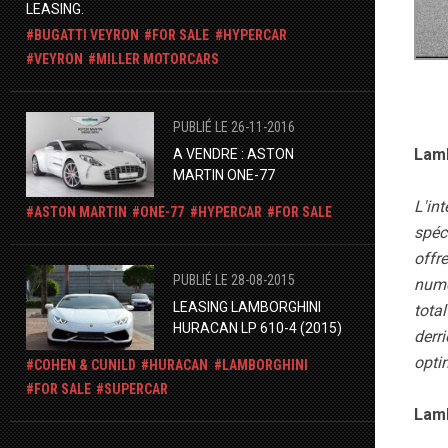
LEASING.
BUGATTI VEYRON
FOR SALE
HYPERCAR
VEYRON
MILLER MOTORCARS
PUBLIÉ LE 26-11-2016
Lamb
A VENDRE : ASTON
MARTIN ONE-77
L'in
ASTON MARTIN
ONE-77
HYPERCAR
FOR SALE
spéc
offr
PUBLIÉ LE 28-08-2015
numé
LEASING LAMBORGHINI
tota
HURACAN LP 610-4 (2015)
derri
optim
COHEN & CUNILD
HURACAN
LAMBORGHINI
FOR SALE
SUPERCAR
Lamb