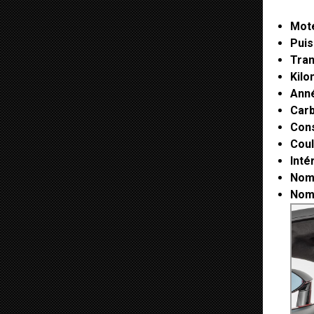
Mot
Pui
Tra
Kil
Ann
Carb
Con
Coul
Inté
Nom
Nom