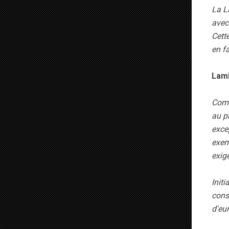
La L
avec
Cett
en f
Lamb
Comb
au p
exce
exem
exig
Init
cons
d'eu