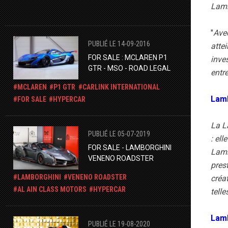
Lamb
"
Ave
PUBLIÉ LE 14-09-2016
atte
FOR SALE : MCLAREN P1
inve
GTR - MSO - ROAD LEGAL
entre
MCLAREN
P1 GTR
CARLINK INTERNATIONAL
Lamb
FOR SALE
HYPERCAR
La L
PUBLIÉ LE 05-07-2019
: el
FOR SALE - LAMBORGHINI
Lamb
VENENO ROADSTER
pres
LAMBORGHINI
VENENO ROADSTER
créat
AL AIN CLASS MOTORS
HYPERCAR
tell
Lamb
PUBLIÉ LE 19-08-2020