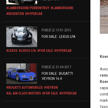
LAMBORGHINI PORRENTRUY
LAMBORGHINI
REVENTÓN
HYPERCAR
PUBLIÉ LE 13-01-2015
FOR SALE : LEXUS LFA
LEXUS
LEXUS LFA
FOR SALE
HYPERCAR
Koe
PUBLIÉ LE 21-04-2017
Ave
FOR SALE : BUGATTI
rem
VEYRON 16.4
Koe
capa
BUGATTI AUTOMOBILES
VEYRON
AL AIN CLASS MOTORS
FOR SALE
HYPERCAR
cond
mark
l’exc