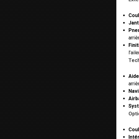
Coul
Jant
Pneu
arriè
Finit
l’ail
Tech
Aide
arriè
Navi
Airb
Syst
Opti
Coul
Intér