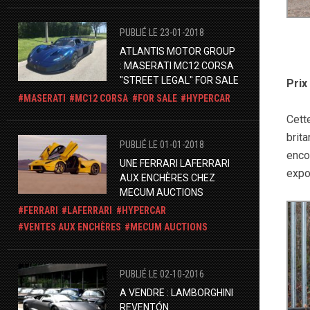
PUBLIÉ LE 23-01-2018
ATLANTIS MOTOR GROUP
: MASERATI MC12 CORSA
"STREET LEGAL" FOR SALE
Prix
MASERATI
MC12 CORSA
FOR SALE
HYPERCAR
Cett
brit
PUBLIÉ LE 01-01-2018
enc
UNE FERRARI LAFERRARI
expo
AUX ENCHÈRES CHEZ
MECUM AUCTIONS
FERRARI
LAFERRARI
HYPERCAR
VENTES AUX ENCHÈRES
MECUM AUCTIONS
PUBLIÉ LE 02-10-2016
A VENDRE : LAMBORGHINI
REVENTÓN