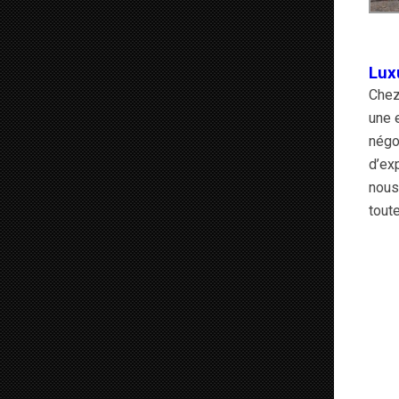
Lux
Che
une 
négoc
d’ex
nous
toute