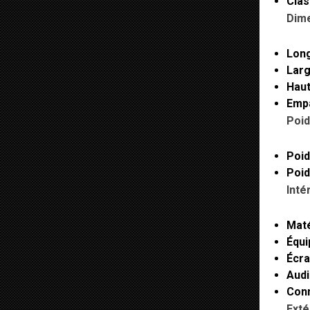
Clas
Dime
Long
Larg
Haut
Empa
Poid
Poid
Poid
Intér
Maté
Équi
Écra
Audi
Conn
Exté