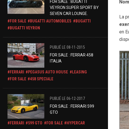
FOR SALE : BUGATTI
Nomb
VEYRON SUPER SPORT BY
SEVEN CAR LOUNGE.
La p
FOR SALE
BUGATTI AUTOMOBILES
BUGATTI
exe
BUGATTI VEYRON
en E
disp
PUBLIÉ LE 08-11-2015
FOR SALE : FERRAR 458
ITALIA
FERRARI
​​PEGASUS AUTO HOUSE
LEASING
FOR SALE
458 SPECIALE
PUBLIÉ LE 06-12-2017
FOR SALE : FERRARI 599
GTO
FERRARI
599 GTO
FOR SALE
HYPERCAR