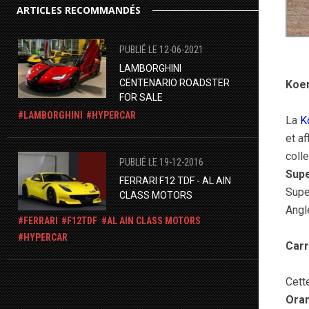
ARTICLES RECOMMANDÉS
PUBLIÉ LE 12-06-2021
LAMBORGHINI
CENTENARIO ROADSTER
Koe
FOR SALE
LAMBORGHINI
HYPERCAR
La
K
et a
coll
PUBLIÉ LE 19-12-2016
Sup
FERRARI F12 TDF - AL AIN
Supe
CLASS MOTORS
Angl
FERRARI
F12TDF
AL AIN CLASS MOTORS
HYPERCAR
Carr
Cett
Ora