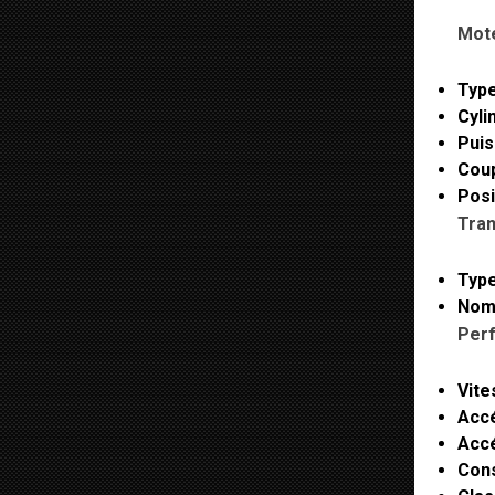
Mote
Type
Cyli
Puis
Coup
Posi
Tran
Type
Nomb
Per
Vite
Accé
Accé
Con