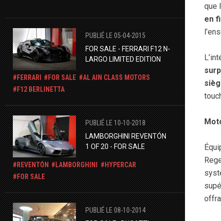
que l
en f
l’en
PUBLIÉ LE 05-04-2015
FOR SALE - FERRARI F12 N-
L’in
LARGO LIMITED EDITION
surp
FERRARI
FOR SALE
AL AIN CLASS MOTORS
siè
F12 BERLINETTA
touc
Moto
PUBLIÉ LE 10-10-2018
LAMBORGHINI REVENTÓN
1 OF 20 - FOR SALE
Équi
Rege
REVENTÓN
LAMBORGHINI
HYPERCAR
sys
FOR SALE
supé
offr
PUBLIÉ LE 08-10-2014