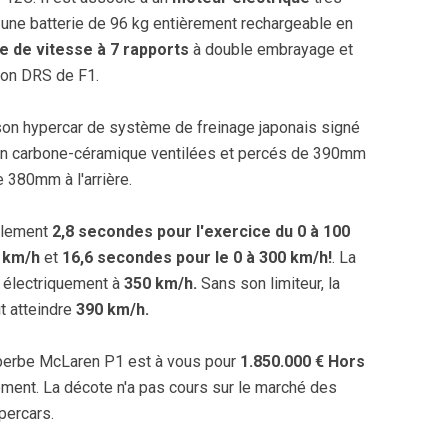
 une batterie de 96 kg entièrement rechargeable en
te de vitesse à 7 rapports
à double embrayage et
eron DRS de F1.
 son hypercar de système de freinage japonais signé
 en carbone-céramique ventilées et percés de 390mm
de 380mm à l'arrière.
ulement
2,8 secondes pour l'exercice du 0 à 100
0 km/h
et
16,6 secondes pour le 0 à 300 km/h!
. La
 électriquement à
350 km/h.
Sans son limiteur, la
t atteindre
390 km/h.
perbe McLaren P1 est à vous pour
1.850.000 € Hors
ment. La décote n'a pas cours sur le marché des
percars.