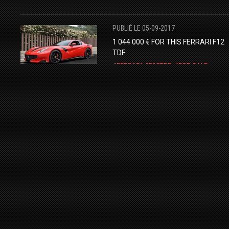
PUBLIÉ LE 05-09-2017
1 044 000 € FOR THIS FERRARI F12
TDF
FERRARI
F12TDF
FOR SALE
HYPERCAR
PUBLIÉ LE 27-06-2016
FOR SALE : KOENIGSEGG AGERA RS 
AL AIN CLASS MOTORS -
KOENIGSEGG
AGERA RS
HYPERCAR
PUBLIÉ LE 09-01-2017
FOR SALE : FERRARI LAFERRARI -
KSA -
LAFERRARI
FERRARI