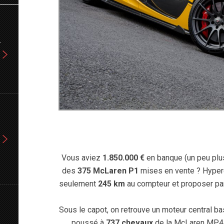
-
Vous aviez
1.850.000 €
en banque (un peu plu
des
375 McLaren P1
mises en vente ? Hyper
seulement
245 km
au compteur et proposer par
Sous le capot, on retrouve un moteur central ba
poussé à
737 chevaux
de la McLaren MP4-