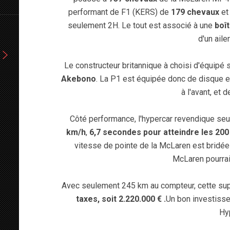
performant de F1 (KERS) de
179 chevaux
et
seulement 2H. Le tout est associé à une
boî
d'un ail
Le constructeur britannique à choisi d'équipé
Akebono
. La P1 est équipée donc de disque
à l'avant, et 
Côté performance, l'hypercar revendique se
-
km/h
,
6,7 secondes pour atteindre les 20
vitesse de pointe de la McLaren est bridée
McLaren pourrai
Avec seulement 245 km au compteur, cette su
taxes, soit 2.220.000 € .
Un bon investisse
Hy