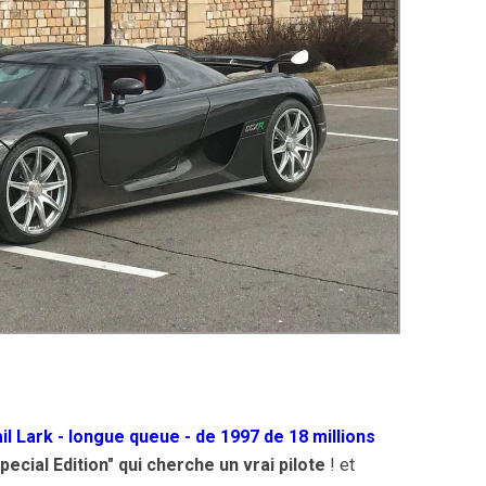
 Lark - longue queue - de 1997 de 18 millions
cial Edition" qui cherche un vrai pilote
! et