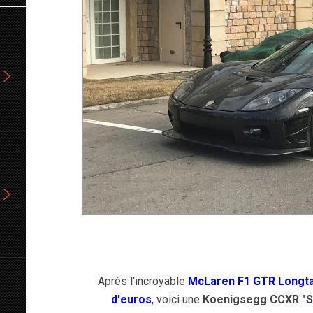
Après l'incroyable
McLaren F1 GTR Longtail
d'euros
,
voici une
Koenigsegg CCXR "Spe