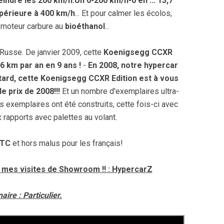
indre les 200 km/h.
Un 0-200 km/h-0 en ... 13,7
upérieure à 400 km/h
... Et pour calmer les écolos,
 moteur carbure au
bioéthanol
...
 Russe. De janvier 2009, cette
Koenigsegg CCXR
,6 km par an en 9 ans !
-
En 2008, notre hypercar
s-tard, cette Koenigsegg CCXR Edition est à vous
e prix de 2008!!!
Et un nombre d'exemplaires ultra-
es exemplaires ont été construits, cette fois-ci avec
x rapports avec palettes au volant.
TTC
et hors malus pour les français!
mes visites de Showroom !! : HypercarZ
ire : Particulier.