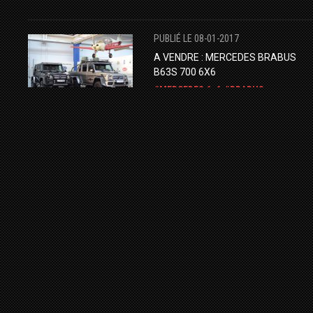
PUBLIÉ LE 08-01-2017
A VENDRE : MERCEDES BRABUS
B63S 700 6X6
MERCEDES 6×6
BRABUS
FOR SALE
LUXURY CAR
PUBLIÉ LE 02-01-2018
UNE BUGATTI CHIRON AUX
ENCHÈRES ​!
BUGATTI AUTOMOBILES
CHIRON
MECUM AUCTIONS
HYPERCAR
PUBLIÉ LE 21-03-2025
BUGATTI TOURBILLON À VENDRE –
SLOTS DISPONIBLES