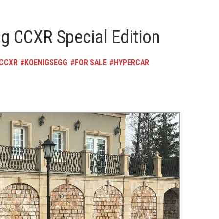
gg CCXR Special Edition
 CCXR
KOENIGSEGG
FOR SALE
HYPERCAR