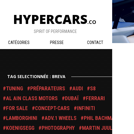
HYPERCARS
.CO
SPIRIT OF PERFORMANCE
CATÉGORIES
PRESSE
CONTACT
TAG SELECTIONNÉE : BREVA
TUNING
PRÉPARATEURS
AUDI
S8
AL AIN CLASS MOTORS
DUBAÏ
FERRARI
FOR SALE
CONCEPT-CARS
INFINITI
LAMBORGHINI
ADV.1 WHEELS
PHIL BACHMAN
KOENIGSEGG
PHOTOGRAPHY
MARTIN JUUL