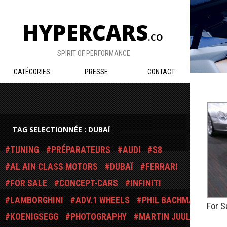
HYPERCARS
.CO
SPIRIT OF PERFORMANCE
CATÉGORIES
PRESSE
CONTACT
TAG SELECTIONNÉE : DUBAÏ
TUNING
PRÉPARATEURS
AUDI
S8
AL AIN CLASS MOTORS
DUBAÏ
FERRARI
FOR SALE
CONCEPT-CARS
INFINITI
LAMBORGHINI
ADV.1 WHEELS
PHIL BACHMAN
For S
KOENIGSEGG
PHOTOGRAPHY
MARTIN JUUL
PUBLIÉ