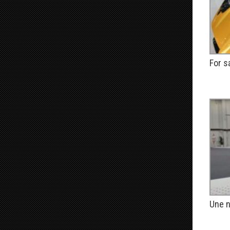
For s
PUBLIÉ
​Une 
PUBLIÉ