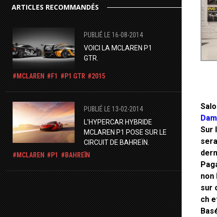
ARTICLES RECOMMANDÉS
PUBLIÉ LE 16-08-2014
VOICI LA MCLAREN P1
GTR.
MCLAREN
F1
P1 GTR
2015
Salo
PUBLIÉ LE 13-02-2014
Dam
L'HYPERCAR HYBRIDE
Sur 
MCLAREN P1 POSE SUR LE
sera
CIRCUIT DE BAHREÏN.
dern
MCLAREN
P1
BAHREÏN
Paga
non 
sur 
ch e
Basé