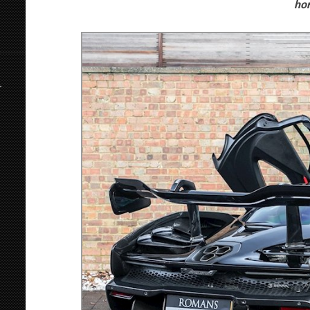
hor
E
A