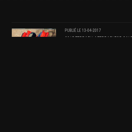
PUBLIÉ LE 13-04-2017
2015 FERRARI LAFERRARI FOR SAL
FERRARI
LAFERRARI
HYPERCAR
FOR SALE
PUBLIÉ LE 16-09-2017
FOR SALE : FERRARI 599 SA APERT
FERRARI
599 GTB
AUTO SALON SINGEN
FOR SALE
HYPERCAR
PUBLIÉ LE 27-03-2019
RM SOTHEBY’S : ITALDESIGN