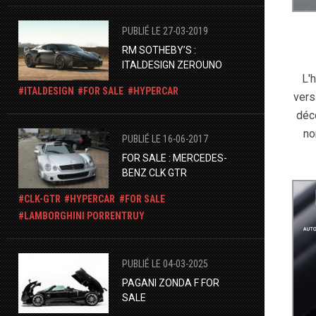
PUBLIÉ LE 27-03-2019
RM SOTHEBY’S :
ITALDESIGN ZEROUNO
L'
ITALDESIGN
FOR SALE
HYPERCAR
vers
déc
no
PUBLIÉ LE 16-06-2017
FOR SALE : MERCEDES-
BENZ CLK GTR
CLK-GTR
HYPERCAR
FOR SALE
LAMBORGHINI PORRENTRUY
PUBLIÉ LE 04-03-2025
PAGANI ZONDA F FOR
SALE