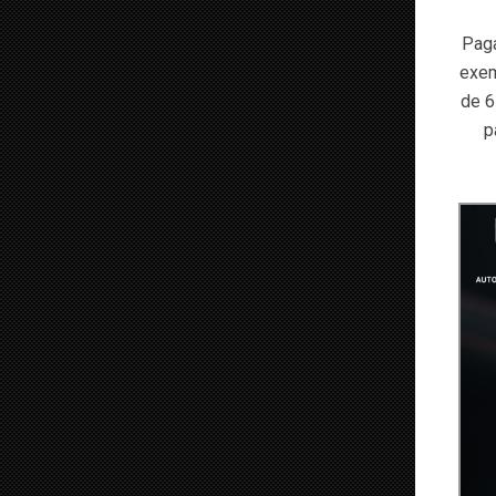
Paga
exem
de 6
p