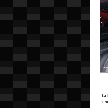
La 
ret