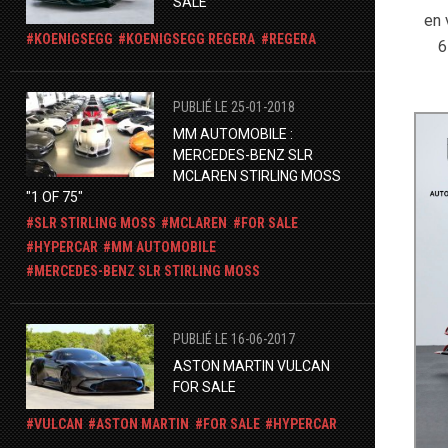
SALE
en 
KOENIGSEGG
KOENIGSEGG REGERA
REGERA
6
PUBLIÉ LE 25-01-2018
MM AUTOMOBILE :
MERCEDES-BENZ SLR
MCLAREN STIRLING MOSS
"1 OF 75"
SLR STIRLING MOSS
MCLAREN
FOR SALE
HYPERCAR
MM AUTOMOBILE
​MERCEDES-BENZ SLR STIRLING MOSS
PUBLIÉ LE 16-06-2017
ASTON MARTIN VULCAN
FOR SALE
VULCAN
ASTON MARTIN
FOR SALE
HYPERCAR