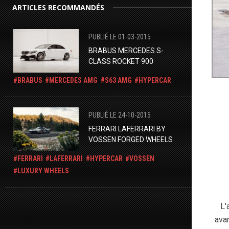
ARTICLES RECOMMANDÉS
PUBLIÉ LE 01-03-2015
BRABUS MERCEDES S-
CLASS ROCKET 900
BRABUS
MERCEDES AMG
S63 AMG
HYPERCAR
PUBLIÉ LE 24-10-2015
FERRARI LAFERRARI BY
VOSSEN FORGED WHEELS
FERRARI
LAFERRARI
HYPERCAR
VOSSEN
LUXURY WHEELS
L'
ava