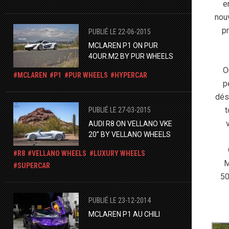
e
nou
pr
PUBLIÉ LE 22-06-2015
MCLAREN P1 ON PUR
4OUR.M2 BY PUR WHEELS
O
MCLAREN
P1
PUR WHEELS
HYPERCAR
p
dés
t
PUBLIÉ LE 27-03-2015
AUDI R8 ON VELLANO VKE
20” BY VELLANO WHEELS
R8
VELLANO WHEELS
LUXURY WHEELS
M
SUPERCAR
50
PUBLIÉ LE 23-12-2014
MCLAREN P1 AU CHILI