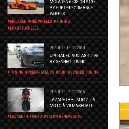
MCLAREN 650S ON S107
BY HRE PERFORMANCE
WHEELS
MCLAREN
HRE WHEELS
TUNING
LUXURY WHEELS
PUBLIÉ LE 18-09-2014
UPGRADED AUDI A8 4.2 V8
BY SENNER TUNING.
TUNING
PRÉPARATEURS
AUDI
SENNER TUNING
PUBLIÉ LE 06-03-2016
LAZARETH – LM 847 : LA
MOTO À V8 MASERATI !
LAZARETH
MOTO
SALON GENÈVE 2016