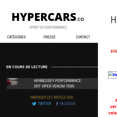
HYPERCARS
H
.CO
SPIRIT OF PERFORMANCE
CATÉGORIES
PRESSE
CONTACT
H
EN COURS DE LECTURE
HENNESSEY PERFORMANCE :
SRT VIPER VENOM 700R.
PARTAGER CET ARTICLE SUR :
TWITTER
FACEBOOK
vér
cela