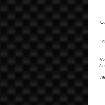
Nou
Vo
Nou
de v
100