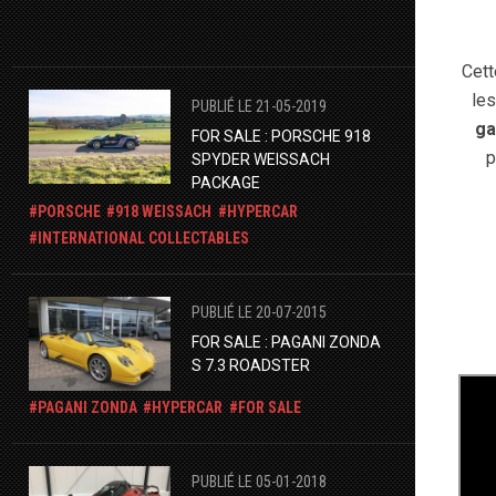
Cett
les
PUBLIÉ LE 21-05-2019
ga
FOR SALE : PORSCHE 918
p
SPYDER WEISSACH
PACKAGE
PORSCHE
918 WEISSACH
HYPERCAR
INTERNATIONAL COLLECTABLES
PUBLIÉ LE 20-07-2015
FOR SALE : PAGANI ZONDA
S 7.3 ROADSTER
PAGANI ZONDA
HYPERCAR
FOR SALE
PUBLIÉ LE 05-01-2018