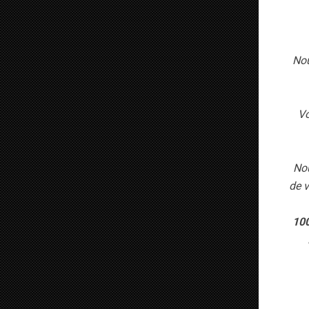
Nou
Vo
Nou
de v
100