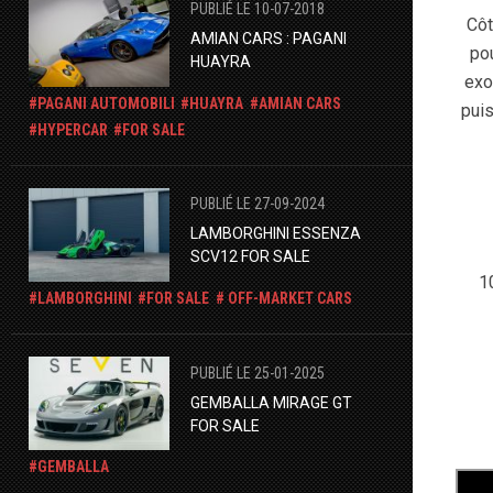
PUBLIÉ LE 10-07-2018
Côt
AMIAN CARS : PAGANI
pou
HUAYRA
exor
PAGANI AUTOMOBILI
HUAYRA
AMIAN CARS
pui
HYPERCAR
FOR SALE
PUBLIÉ LE 27-09-2024
LAMBORGHINI ESSENZA
SCV12 FOR SALE
1
LAMBORGHINI
FOR SALE
OFF-MARKET CARS
PUBLIÉ LE 25-01-2025
GEMBALLA MIRAGE GT
FOR SALE
GEMBALLA