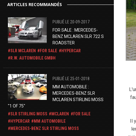
ARTICLES RECOMMANDÉS
PUBLIÉ LE 20-09-2017
FOR SALE : MERCEDES-
BENZ MCLAREN SLR 722 S
ROADSTER
SLR MCLAREN
FOR SALE
HYPERCAR
R.W. AUTOMOBILE GMBH
PUBLIÉ LE 25-01-2018
MM AUTOMOBILE :
L'u
MERCEDES-BENZ SLR
fa
MCLAREN STIRLING MOSS
"1 OF 75"
SLR STIRLING MOSS
MCLAREN
FOR SALE
Il
HYPERCAR
MM AUTOMOBILE
​MERCEDES-BENZ SLR STIRLING MOSS
le