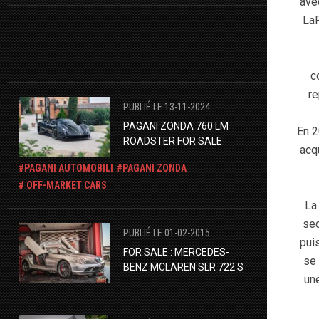
ave
LaF
c
re
PUBLIÉ LE 13-11-2024
​PAGANI ZONDA 760 LM
En 2
ROADSTER FOR SALE
acq
PAGANI AUTOMOBILI
PAGANI ZONDA
OFF-MARKET CARS
La
sec
PUBLIÉ LE 01-02-2015
pui
FOR SALE : MERCEDES-
se 
BENZ MCLAREN SLR 722 S
une