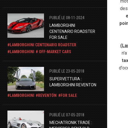
mot
des 
PUBLIÉ LE 08-11-2024
poi
​LAMBORGHINI
CENTENARIO ROADSTER
FOR SALE
LAMBORGHINI CENTENARIO ROADSTER
(La
LAMBORGHINI
OFF-MARKET CARS
n'a
ta
d'oc
PUBLIÉ LE 23-05-2018
SUPERVETTURA :
LAMBORGHINI REVENTON
LAMBORGHINI
REVENTÓN
FOR SALE
PUBLIÉ LE 07-05-2018
MECHATRONIK TRADE :