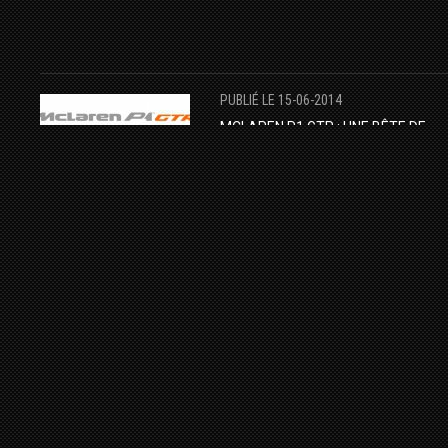
PUBLIÉ LE 15-06-2014
MCLAREN P1 GTR : UNE BÊTE DE
CIRCUIT À 1.000 CH !
MCLAREN
P1
P1 GTR
PUBLIÉ LE 03-01-2015
L’HYPNOTISANTE LIGNE
D’ASSEMBLAGE DE LA PORSCHE 91
SPYDER
PORSCHE
918 SPYDER
VIDÉOS
PUBLIÉ LE 29-10-2014
AUDI R8 COMPETITION: LA PLUS