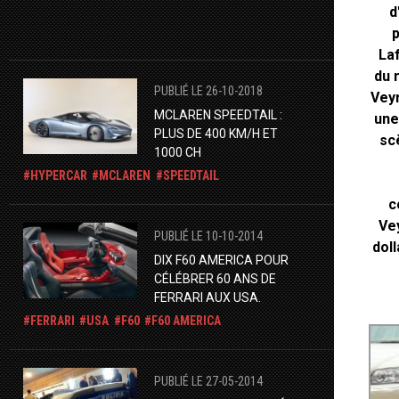
d
p
La
du 
PUBLIÉ LE 26-10-2018
Veyr
MCLAREN SPEEDTAIL :
une
PLUS DE 400 KM/H ET
sc
1000 CH
HYPERCAR
MCLAREN
SPEEDTAIL
c
Vey
PUBLIÉ LE 10-10-2014
doll
DIX F60 AMERICA POUR
CÉLÉBRER 60 ANS DE
FERRARI AUX USA.
FERRARI
USA
F60
F60 AMERICA
PUBLIÉ LE 27-05-2014