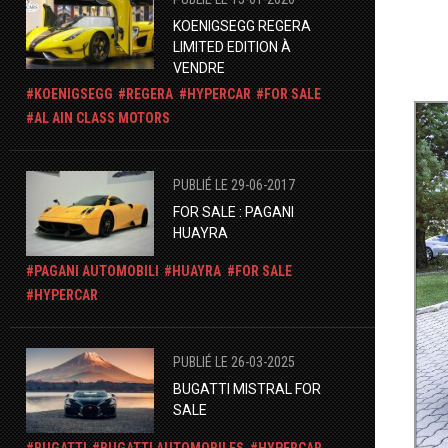
KOENIGSEGG REGERA
LIMITED EDITION À
VENDRE
KOENIGSEGG
REGERA
HYPERCAR
FOR SALE
AL AIN CLASS MOTORS
PUBLIÉ LE 29-06-2017
FOR SALE : PAGANI
HUAYRA
PAGANI AUTOMOBILI
HUAYRA
FOR SALE
HYPERCAR
PUBLIÉ LE 26-03-2025
BUGATTI MISTRAL FOR
SALE
BUGATTI
BUGATTI AUTOMOBILES
HYPERCAR