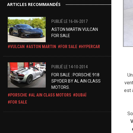
ARTICLES RECOMMANDÉS
PUBLIÉ LE 16-06-2017
ASTON MARTIN VULCAN
FOR SALE
VULCAN
ASTON MARTIN
FOR SALE
HYPERCAR
PUBLIÉ LE 14-10-2014
Un
FOR SALE : PORSCHE 918
SPYDER BY AL AIN CLASS
vent
MOTORS.
est 
PORSCHE
AL AIN CLASS MOTORS
DUBAÏ
FOR SALE
So
V