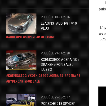
puis
PUBLIÉ LE 18-01-2016
LEASING : AUDI R8 II V10
L'h
PLUS
ave
AUDI
R8
SUPERCAR
LEASING
LaFe
PUBLIÉ LE 29-04-2020
KOENIGSEGG AGERA RS «
DRAKEN » FOR SALE :
ILUSSO
KOENIGSEGG
KOENIGSEGG AGERA RS
AGERA RS
HYPERCAR
FOR SALE
PUBLIÉ LE 25-05-2017
PORSCHE 918 SPYDER