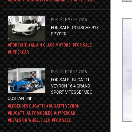
PUBLIÉ LE 27-06-2015
FOR SALE : PORSCHE 918
SPYDER
PORSCHE
AL AIN CLASS MOTORS
FOR SALE
HYPERCAR
PUBLIÉ LE 10-08-2015
FOR SALE : BUGATTI
VEYRON 16.4 GRAND
SPORT VITESSE "MEO
COSTANTINI"
LEGENDES BUGATTI
BUGATTI VEYRON
BUGATTI AUTOMOBILES
HYPERCAR
DEALS ON WHEELS LLC
FOR SALE