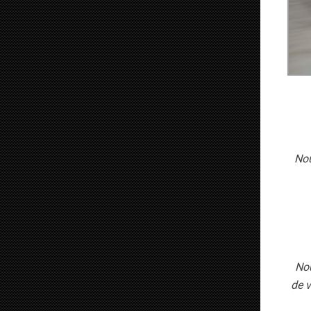
Nou
Nou
de v