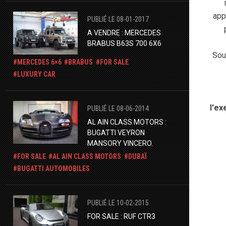
app
PUBLIÉ LE 08-01-2017
A VENDRE : MERCEDES
BRABUS B63S 700 6X6
Sou
MERCEDES 6×6
BRABUS
FOR SALE
LUXURY CAR
l'ex
PUBLIÉ LE 08-06-2014
AL AIN CLASS MOTORS :
BUGATTI VEYRON
MANSORY VINCERO.
FOR SALE
AL AIN CLASS MOTORS
DUBAÏ
BUGATTI AUTOMOBILES
PUBLIÉ LE 10-02-2015
FOR SALE : RUF CTR3