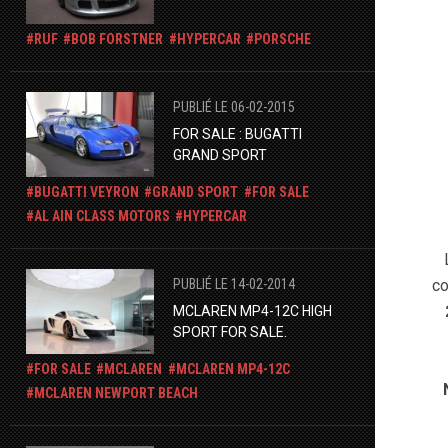
RUF
BOB FORSTNER
HYPERCAR
PORSCHE
PUBLIÉ LE 06-02-2015
FOR SALE : BUGATTI
GRAND SPORT
BUGATTI VEYRON
GRAND SPORT
FOR SALE
AL AIN CLASS MOTORS
HYPERCAR
co
PUBLIÉ LE 14-02-2014
MCLAREN MP4-12C HIGH
SPORT FOR SALE.
FOR SALE
MCLAREN
MCLAREN MP4-12C
MCLAREN NEWPORT BEACH