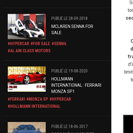
S
to
se
PUBLIÉ LE 28-09-2018
MCLAREN SENNA FOR
SALE
C
HYPERCAR
FOR SALE
SENNA
d
AL AIN CLASS MOTORS
fr
d'
PUBLIÉ LE 19-08-2020
limi
HOLLMANN
t
INTERNATIONAL : FERRARI
MONZA SP1
FERRARI
MONZA SP
HYPERCAR
HOLLMANN INTERNATIONAL
PUBLIÉ LE 18-06-2017