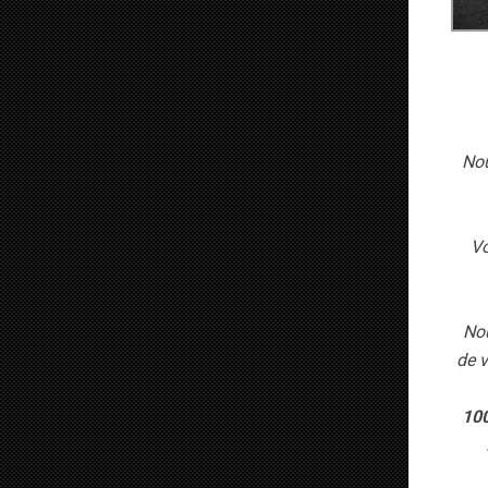
Nou
Vo
Nou
de v
100