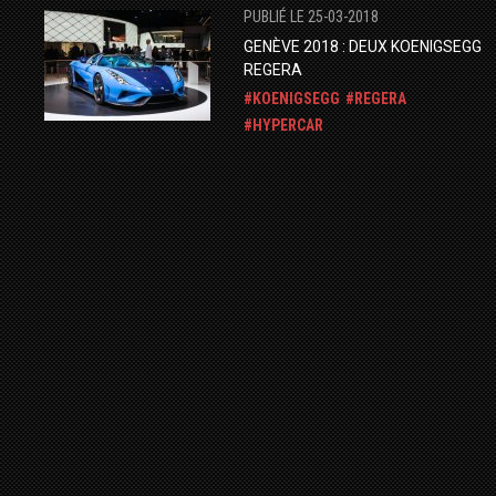
PUBLIÉ LE 25-03-2018
GENÈVE 2018 : DEUX KOENIGSEGG
REGERA
KOENIGSEGG
REGERA
HYPERCAR
SALON DE GENÈVE 2018
PUBLIÉ LE 23-12-2014
MCLAREN P1 BY MSO FOR MILES
NADAL.
MCLAREN
MSO
P1
PUBLIÉ LE 03-08-2014
KOENIGSEGG AGERA R FROM SAUDI
SPOTTED IN LONDON.
KOENIGSEGG
AGERA
AGERA R
ARABIE SAOUDITE