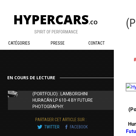
HYPERCARS
(P
.CO
SPIRIT OF PERFORMANCE
CATÉGORIES
PRESSE
CONTACT
EN COURS DE LECTURE
(PORTFOLIO) : LAMBORGHINI
HURACÁN LP 610-4 BY FUTURE
PHOTOGRAPHY.
(Po
PARTAGER CET ARTICLE SUR :
Hur
TWITTER
FACEBOOK
Fut