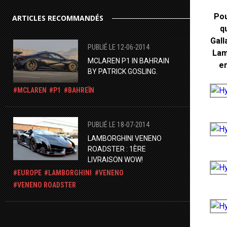
Pou
ARTICLES RECOMMANDÉS
q
Gall
PUBLIÉ LE 12-06-2014
Lam
MCLAREN P1 IN BAHRAIN
en
BY PATRICK GOSLING.
MCLAREN
P1
BAHREÏN
PUBLIÉ LE 18-07-2014
LAMBORGHINI VENENO
ROADSTER : 1ÈRE
LIVRAISON WOW!
EUROPE
LAMBORGHINI
VENENO
VENENO ROADSTER