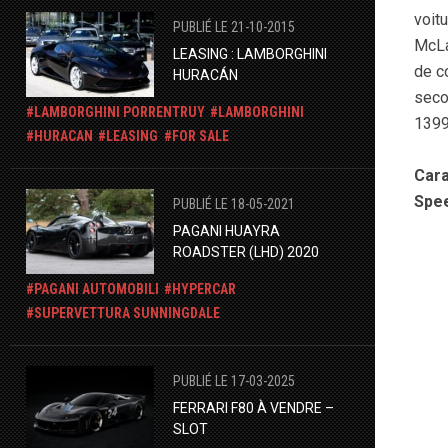
voit
PUBLIÉ LE 21-10-2015
McLa
LEASING : LAMBORGHINI
de c
HURACÁN
seco
LAMBORGHINI PORRENTRUY
LAMBORGHINI
1399
HURACAN
LEASING
FOR SALE
Cara
Spee
PUBLIÉ LE 18-05-2021
PAGANI HUAYRA
ROADSTER (LHD) 2020
PAGANI AUTOMOBILI
HYPERCAR
SUPERVETTURA SUNNINGDALE
PUBLIÉ LE 17-03-2025
​FERRARI F80 À VENDRE –
SLOT