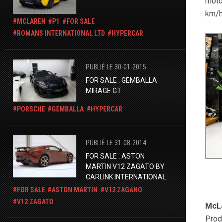
moto
km/h
MCLAREN
P1
FOR SALE
ROMANS INTERNATIONAL LTD
HYPERCAR
PUBLIÉ LE 30-01-2015
FOR SALE : GEMBALLA
MIRAGE GT
PORSCHE
GEMBALLA
HYPERCAR
PUBLIÉ LE 31-08-2014
FOR SALE : ASTON
MARTIN V12 ZAGATO BY
CARLINK INTERNATIONAL.
FOR SALE
ASTON MARTIN
V12 ZAGANO
V12 ZAGATO
McLa
Prod