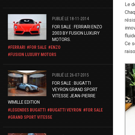
Le d
Chaq
PUBLIÉ LE 18-11-2014
rési
FOR SALE : FERRARI ENZO
innov
2003 BY FUSION LUXURY
flui
MOTORS.
Ce s
FERRARI
FOR SALE
ENZO
raiso
FUSION LUXURY MOTORS
PUBLIÉ LE 26-07-2015
FOR SALE : BUGATTI
VEYRON GRAND SPORT
VITESSE JEAN-PIERRE
WIMILLE EDITION
LEGENDES BUGATTI
BUGATTI VEYRON
FOR SALE
GRAND SPORT VITESSE