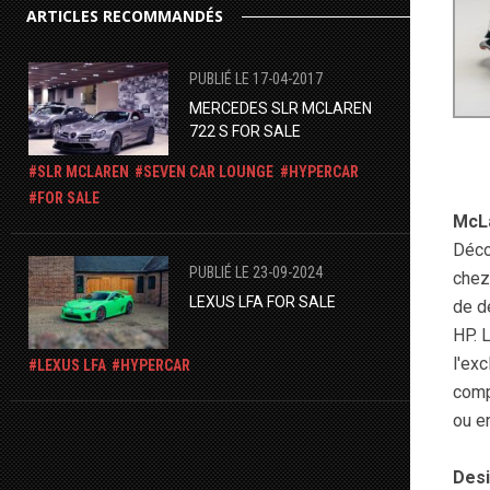
ARTICLES RECOMMANDÉS
PUBLIÉ LE 17-04-2017
MERCEDES SLR MCLAREN
722 S FOR SALE
SLR MCLAREN
​SEVEN CAR LOUNGE
HYPERCAR
FOR SALE
McLa
Déco
PUBLIÉ LE 23-09-2024
chez
LEXUS LFA FOR SALE
de d
HP. 
l'ex
LEXUS LFA
HYPERCAR
comp
ou e
Des