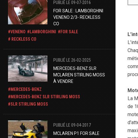
PUBLIÉ LE 09-07-2016
FOR SALE : LAMBORGHINI
VENENO 2/3- RECKLESS
CO
VENENO
LAMBORGHINI
FOR SALE
L’in
RECKLESS CO
L'int
Chaq
méti
PUBLIÉ LE 26-02-2025
comm
MERCEDES-BENZ SLR
proc
MCLAREN STIRLING MOSS
À VENDRE
MERCEDES-BENZ
Moto
​MERCEDES-BENZ SLR STIRLING MOSS
La M
SLR STIRLING MOSS
de 1
mote
d'at
PUBLIÉ LE 09-04-2017
maxi
MCLAREN P1 FOR SALE