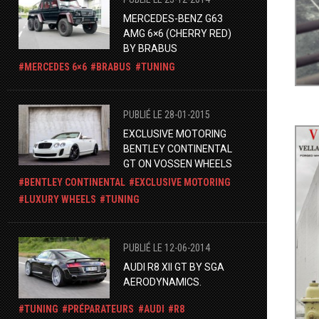
MERCEDES-BENZ G63
AMG 6×6 (CHERRY RED)
BY BRABUS
MERCEDES 6×6
BRABUS
TUNING
PUBLIÉ LE 28-01-2015
EXCLUSIVE MOTORING
BENTLEY CONTINENTAL
GT ON VOSSEN WHEELS
BENTLEY CONTINENTAL
EXCLUSIVE MOTORING
LUXURY WHEELS
TUNING
PUBLIÉ LE 12-06-2014
AUDI R8 XII GT BY SGA
AERODYNAMICS.
TUNING
PRÉPARATEURS
AUDI
R8