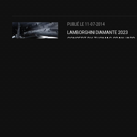
PUBLIÉ LE 11-07-2014
LAMBORGHINI DIAMANTE 2023
CONCEPT BY THOMAS GRANJARD.
EUROPE
LAMBORGHINI
CONCEPT-H
CONCEPT-CARS
PUBLIÉ LE 01-03-2014
MASERARI MC13 BY EVREN MILANO
CONCEPT-H
CONCEPT-CARS
MASERATI
AUTOMOTIVE DESIGN
PUBLIÉ LE 22-02-2014
BUGATTI GRAND COLOMBIER BY
ONDREJ JIREC