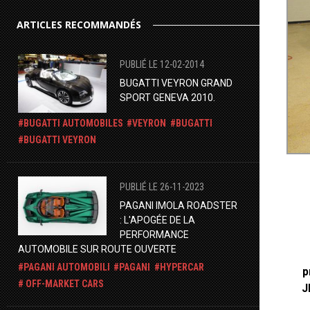
ARTICLES RECOMMANDÉS
PUBLIÉ LE 12-02-2014
BUGATTI VEYRON GRAND
SPORT GENEVA 2010.
BUGATTI AUTOMOBILES
VEYRON
BUGATTI
BUGATTI VEYRON
PUBLIÉ LE 26-11-2023
PAGANI IMOLA ROADSTER
: L'APOGÉE DE LA
PERFORMANCE
AUTOMOBILE SUR ROUTE OUVERTE
PAGANI AUTOMOBILI
PAGANI
HYPERCAR
p
OFF-MARKET CARS
J