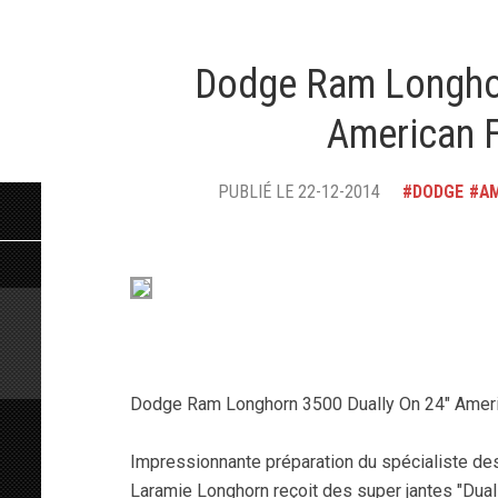
Dodge Ram Longhor
American 
PUBLIÉ LE 22-12-2014
DODGE
A
Dodge Ram Longhorn 3500 Dually On 24″ Amer
Impressionnante préparation du spécialiste d
Laramie Longhorn reçoit des super jantes "Duall