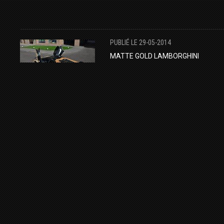
PUBLIÉ LE 29-05-2014
MATTE GOLD LAMBORGHINI
AVENTADOR BY OAKLEY DESIGN.
LAMBORGHINI
AVENTADOR
TUNING
PRÉPARATEURS
PUBLIÉ LE 01-03-2015
ROLLS ROYCE WRAITH BY MC
CUSTOMS ON FORGIATO WHEELS
MC CUSTOMS
FORGIATO WHEELS
ROLLS ROYCE
LUXURY CAR
PUBLIÉ LE 23-12-2014