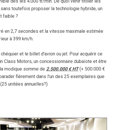
ble dès les 4.000 tr/min. De quoi venir titiller les
. sans toutefois proposer la technologie hybride, un
t faible ?
éré en 2,7 secondes et la vitesse maximale estimée
rieur à 399 km/h.
héquier et le billet d'avion ou jet. Pour acquérir ce
 Ain Class Motors, un concessionnaire dubaïote et être
n, la modique somme de
2.500.000 € HT
(+ 500.000 €
 parader fièrement dans l'un des 25 exemplaires que
(25 unitées annuelles?).