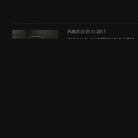
PUBLIÉ LE 01-11-2017
FOR SALE : 2017 FERRARI F12 TDF
FERRARI
F12TDF
HYPERCAR
FOR SALE
OB PRESTIGE AUTO
PUBLIÉ LE 27-06-2016
FOR SALE : PAGANI HUAYRA "3
COLORE" EDITION - SEMCO
PAGANI
PAGANI HUAYRA
FOR SALE
HYPERCAR
PUBLIÉ LE 09-01-2017
FOR SALE : FERRARI LAFERRARI -