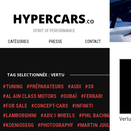
HYPERCARS
.CO
SPIRIT OF PERFORMANCE
CATÉGORIES
PRESSE
CONTACT
TAG SELECTIONNÉE : VERTU
TUNING
PRÉPARATEURS
AUDI
S8
AL AIN CLASS MOTORS
DUBAÏ
FERRARI
FOR SALE
CONCEPT-CARS
INFINITI
LAMBORGHINI
ADV.1 WHEELS
PHIL BACHMAN
Vertu
KOENIGSEGG
PHOTOGRAPHY
MARTIN JUUL
PUBLIÉ