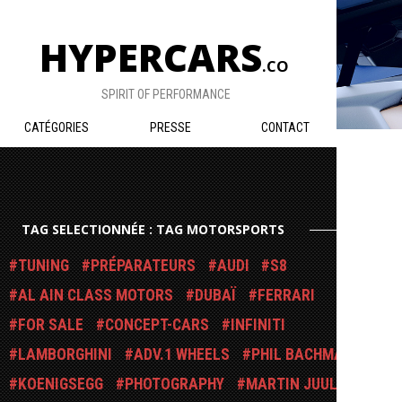
HYPERCARS
.CO
SPIRIT OF PERFORMANCE
CATÉGORIES
PRESSE
CONTACT
TAG SELECTIONNÉE : TAG MOTORSPORTS
TUNING
PRÉPARATEURS
AUDI
S8
AL AIN CLASS MOTORS
DUBAÏ
FERRARI
FOR SALE
CONCEPT-CARS
INFINITI
LAMBORGHINI
ADV.1 WHEELS
PHIL BACHMAN
KOENIGSEGG
PHOTOGRAPHY
MARTIN JUUL