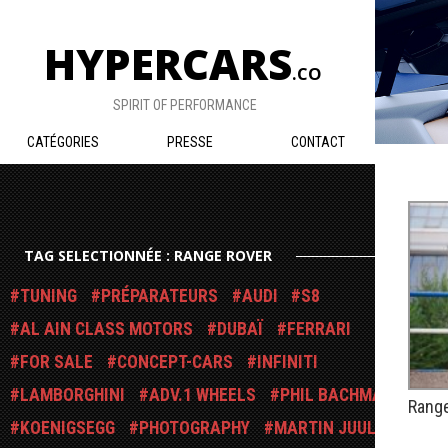
HYPERCARS
.CO
SPIRIT OF PERFORMANCE
CATÉGORIES
PRESSE
CONTACT
TAG SELECTIONNÉE : RANGE ROVER
TUNING
PRÉPARATEURS
AUDI
S8
AL AIN CLASS MOTORS
DUBAÏ
FERRARI
FOR SALE
CONCEPT-CARS
INFINITI
LAMBORGHINI
ADV.1 WHEELS
PHIL BACHMAN
Rang
KOENIGSEGG
PHOTOGRAPHY
MARTIN JUUL
PUBLIÉ