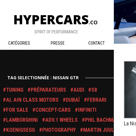
HYPERCARS
.CO
SPIRIT OF PERFORMANCE
CATÉGORIES
PRESSE
CONTACT
TAG SELECTIONNÉE : NISSAN GTR
TUNING
PRÉPARATEURS
AUDI
S8
AL AIN CLASS MOTORS
DUBAÏ
FERRARI
FOR SALE
CONCEPT-CARS
INFINITI
LAMBORGHINI
ADV.1 WHEELS
PHIL BACHMAN
La Ni
KOENIGSEGG
PHOTOGRAPHY
MARTIN JUUL
PUBLIÉ