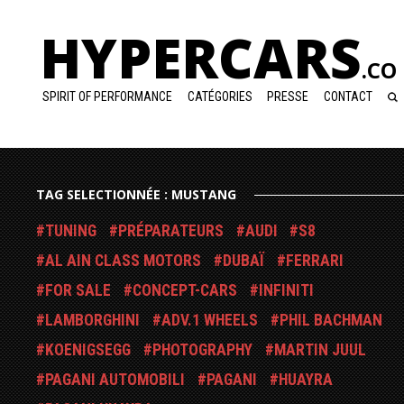
HYPERCARS
.CO
SPIRIT OF PERFORMANCE
CATÉGORIES
PRESSE
CONTACT
TAG SELECTIONNÉE : MUSTANG
TUNING
PRÉPARATEURS
AUDI
S8
AL AIN CLASS MOTORS
DUBAÏ
FERRARI
FOR SALE
CONCEPT-CARS
INFINITI
LAMBORGHINI
ADV.1 WHEELS
PHIL BACHMAN
KOENIGSEGG
PHOTOGRAPHY
MARTIN JUUL
PAGANI AUTOMOBILI
PAGANI
HUAYRA