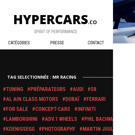
HYPERCARS
.CO
SPIRIT OF PERFORMANCE
CATÉGORIES
PRESSE
CONTACT
TAG SELECTIONNÉE : MR RACING
TUNING
PRÉPARATEURS
AUDI
S8
AL AIN CLASS MOTORS
DUBAÏ
FERRARI
FOR SALE
CONCEPT-CARS
INFINITI
LAMBORGHINI
ADV.1 WHEELS
PHIL BACHMAN
KOENIGSEGG
PHOTOGRAPHY
MARTIN JUUL