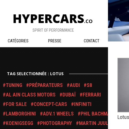
HYPERCARS
.CO
SPIRIT OF PERFORMANCE
CATÉGORIES
PRESSE
CONTACT
TAG SELECTIONNÉE : LOTUS
TUNING
PRÉPARATEURS
AUDI
S8
AL AIN CLASS MOTORS
DUBAÏ
FERRARI
FOR SALE
CONCEPT-CARS
INFINITI
LAMBORGHINI
ADV.1 WHEELS
PHIL BACHMAN
Lotus
KOENIGSEGG
PHOTOGRAPHY
MARTIN JUUL
PUBLIÉ